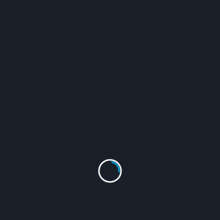
Berita
Kegiatan
Pelaksanaan MPLS SMPN 7 Kota Bogor
Tahun Ajaran 2025/2026