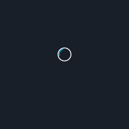
Gema Prestasi di Gebyar HUT ke-47 SMPN 7 Bogor
BOGOR, 14 Februari 2026 – Semangat kompetisi
menyelimuti lingkungan SMP...
Admin SMPN 7 Bogor
Feb 16, 2026
GEBYAR SMPN 7 BOGOR
Siap unjuk prestasi dan bakat?
Yuk ikuti GEBYAR
SMPN...